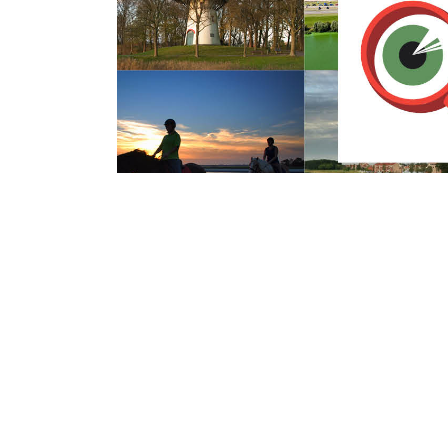
Dinsdag 4 April 2017
Flinke rookontwik
woningbrand in 