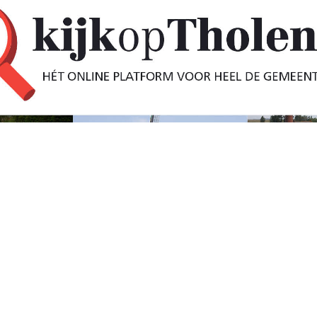
keling bij
Tholen