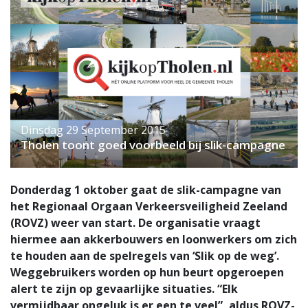
Dinsdag 29 September 2015
Tholen toont goed voorbeeld bij slik-campagne
Donderdag 1 oktober gaat de slik-campagne van
het Regionaal Orgaan Verkeersveiligheid Zeeland
(ROVZ) weer van start. De organisatie vraagt
hiermee aan akkerbouwers en loonwerkers om zich
te houden aan de spelregels van ‘Slik op de weg’.
Weggebruikers worden op hun beurt opgeroepen
alert te zijn op gevaarlijke situaties. “Elk
vermijdbaar ongeluk is er een te veel”, aldus ROVZ-