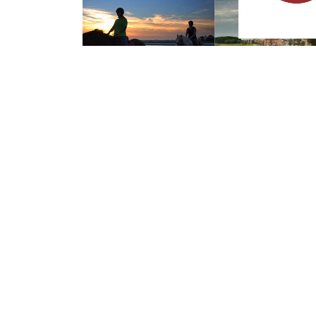
Dinsdag 2 Augustus 2016
Waterschap star
in Stavenisse
Waterschap Scheldestromen is begonnen
Jaarlijks wordt het maaien gecombineerd
sloten. Dit onderhoud is nodig om de af