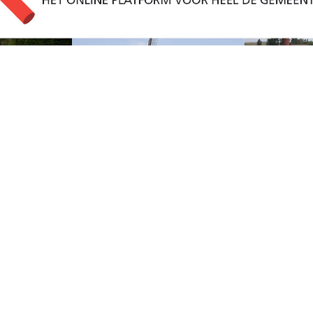
t onderhoud sloten
 met het onderhoud aan de Zeeuwse sloten.
 met eens in de acht jaar het baggeren van de
voer van overtollig oppervlaktewater naar de