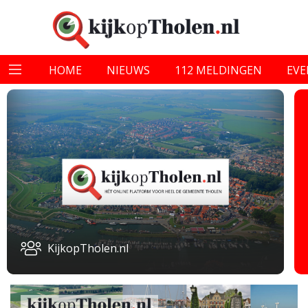
HOME
NIEUWS
112 MELDINGEN
EV
KijkopTholen.nl