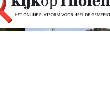
en en Halsteren
erval in Bergen op