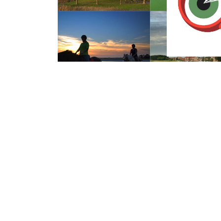
Dinsdag 5 December 2017
Tieners uit Thol
opgepakt voor ov
Zoom