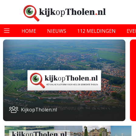
HOME
NIEUWS
112 MELDINGEN
EV
KijkopTholen.nl