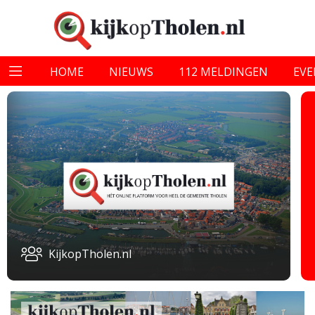
HOME
NIEUWS
112 MELDINGEN
EV
KijkopTholen.nl