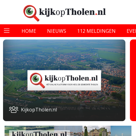
HOME
NIEUWS
112 MELDINGEN
EV
KijkopTholen.nl