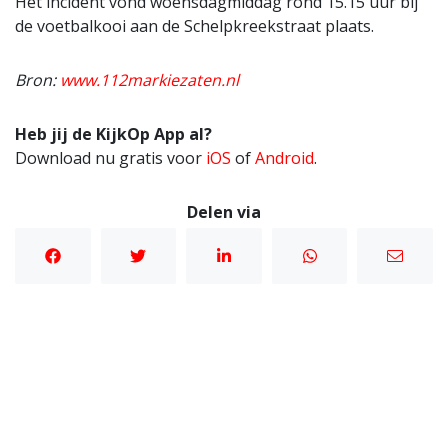
Het incident vond woensdagmiddag rond 15.15 uur bij
de voetbalkooi aan de Schelpkreekstraat plaats.
Bron:
www.112markiezaten.nl
Heb jij de KijkOp App al?
Download nu gratis voor
iOS
of
Android
.
Delen via