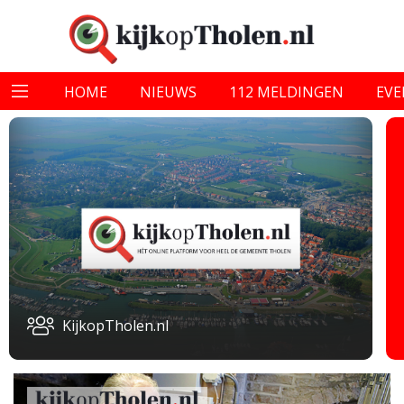
HOME
NIEUWS
112 MELDINGEN
EV
KijkopTholen.nl