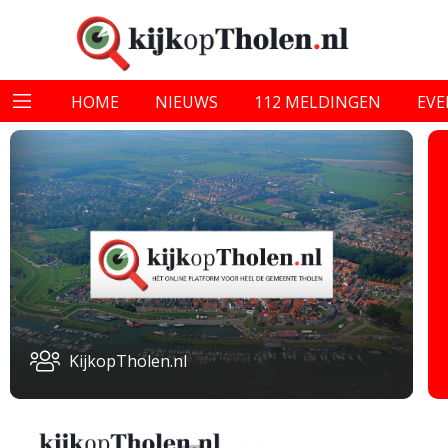
HOME
NIEUWS
112 MELDINGEN
EV
KijkopTholen.nl