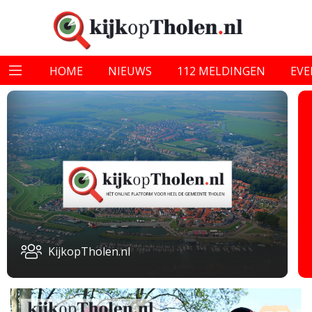
HOME
NIEUWS
112 MELDINGEN
EV
KijkopTholen.nl