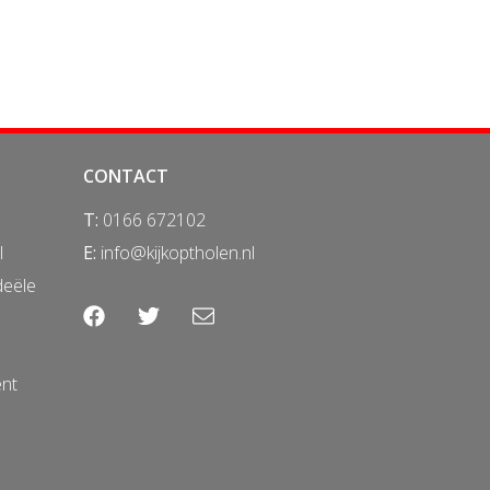
CONTACT
T:
0166 672102
l
E:
info@kijkoptholen.nl
deële
ent