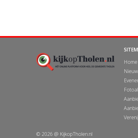
SITE
Home
Nieuw
Evene
Fotoa
Aanbi
Aanbi
Vereni
© 2026 @ KijkopTholen.nl