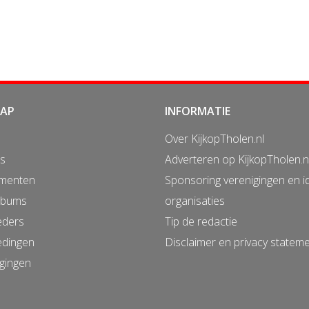
MAP
INFORMATIE
Over KijkopTholen.nl
s
Adverteren op KijkopTholen.n
menten
Sponsoring verenigingen en i
lbums
organisaties
eders
Tip de redactie
edingen
Disclaimer en privacy statem
gingen