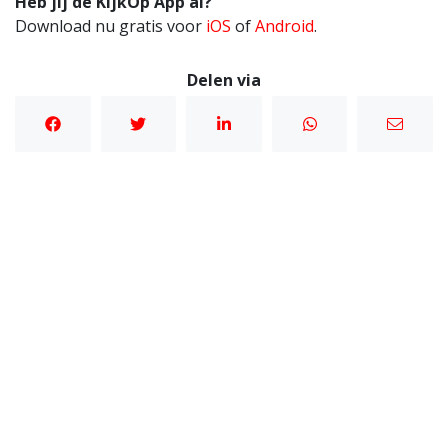
Heb jij de KijkOp App al?
Download nu gratis voor
iOS
of
Android
.
Delen via