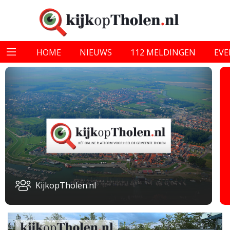
HOME
NIEUWS
112 MELDINGEN
EV
KijkopTholen.nl