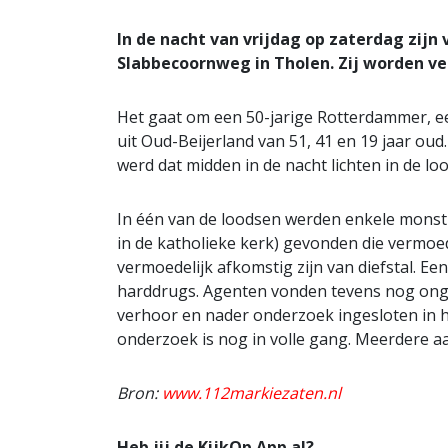
In de nacht van vrijdag op zaterdag zij
Slabbecoornweg in Tholen. Zij worden ve
Het gaat om een 50-jarige Rotterdammer, e
uit Oud-Beijerland van 51, 41 en 19 jaar oud
werd dat midden in de nacht lichten in de l
In één van de loodsen werden enkele mons
in de katholieke kerk) gevonden die vermoede
vermoedelijk afkomstig zijn van diefstal. Een
harddrugs. Agenten vonden tevens nog ongev
verhoor en nader onderzoek ingesloten in het
onderzoek is nog in volle gang. Meerdere a
Bron:
www.112markiezaten.nl
Heb jij de KijkOp App al?