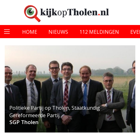
HOME
NIEUWS
112 MELDINGEN
EV
Politieke Partij op Tholen, Staatkundig
Gereformeerde Partij.
SGP Tholen