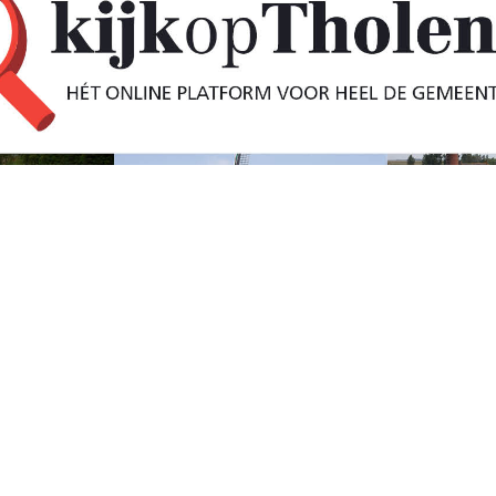
Broekseweg en
58)