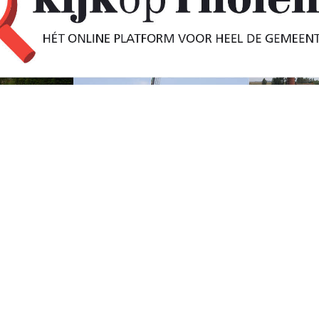
luit niet meer door
psluis op de Oesterdam (N659) tussen Tholen en