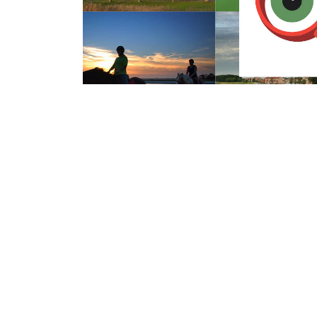
Woensdag 20 Juli 2016
Brug Oesterdam s
hitte
Het wegdek van de brug bij de Bergsedie