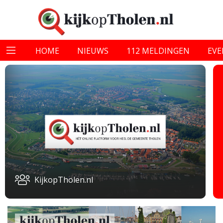
HOME
NIEUWS
112 MELDINGEN
EV
KijkopTholen.nl