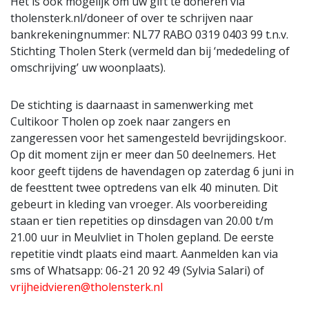
Het is ook mogelijk om uw gift te doneren via
tholensterk.nl/doneer of over te schrijven naar
bankrekeningnummer: NL77 RABO 0319 0403 99 t.n.v.
Stichting Tholen Sterk (vermeld dan bij ‘mededeling of
omschrijving’ uw woonplaats).
De stichting is daarnaast in samenwerking met
Cultikoor Tholen op zoek naar zangers en
zangeressen voor het samengesteld bevrijdingskoor.
Op dit moment zijn er meer dan 50 deelnemers. Het
koor geeft tijdens de havendagen op zaterdag 6 juni in
de feesttent twee optredens van elk 40 minuten. Dit
gebeurt in kleding van vroeger. Als voorbereiding
staan er tien repetities op dinsdagen van 20.00 t/m
21.00 uur in Meulvliet in Tholen gepland. De eerste
repetitie vindt plaats eind maart. Aanmelden kan via
sms of Whatsapp: 06-21 20 92 49 (Sylvia Salari) of
vrijheidvieren@tholensterk.nl