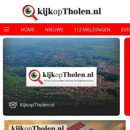
HOME
NIEUWS
112 MELDINGEN
EV
KijkopTholen.nl