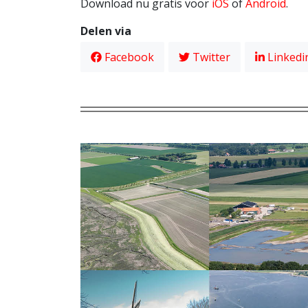
Download nu gratis voor
iOS
of
Android
.
Delen via
Facebook
Twitter
Linkedi