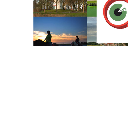
Maandag 21 November 2016
Brandweer rukt 
najaarsstorm