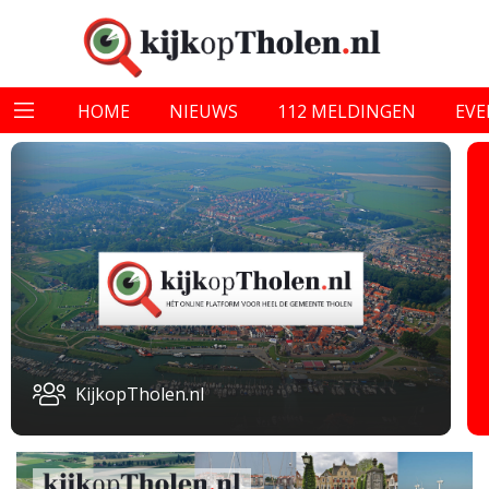
HOME
NIEUWS
112 MELDINGEN
EV
KijkopTholen.nl