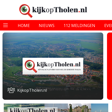
HOME
NIEUWS
112 MELDINGEN
EV
KijkopTholen.nl