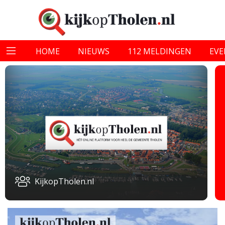
HOME
NIEUWS
112 MELDINGEN
EV
KijkopTholen.nl