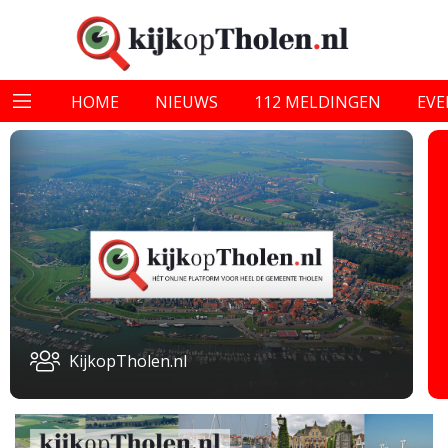
HOME
NIEUWS
112 MELDINGEN
EV
KijkopTholen.nl