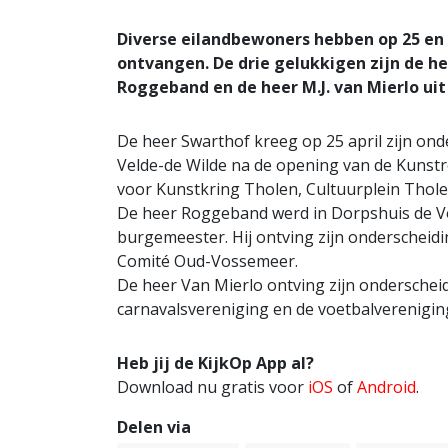
Diverse eilandbewoners hebben op 25 en 
ontvangen. De drie gelukkigen zijn de hee
Roggeband en de heer M.J. van Mierlo ui
De heer Swarthof kreeg op 25 april zijn on
Velde-de Wilde na de opening van de Kunstrou
voor Kunstkring Tholen, Cultuurplein Thole
De heer Roggeband werd in Dorpshuis de V
burgemeester. Hij ontving zijn onderscheidin
Comité Oud-Vossemeer.
De heer Van Mierlo ontving zijn onderscheidi
carnavalsvereniging en de voetbalverenigi
Heb jij de KijkOp App al?
Download nu gratis voor
iOS
of
Android
.
Delen via