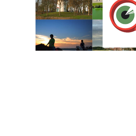
Vrijdag 19 April 2019
Vier jongens aa
gewelddadige auto