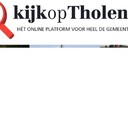
ngehouden voor
diefstal bij Rilland