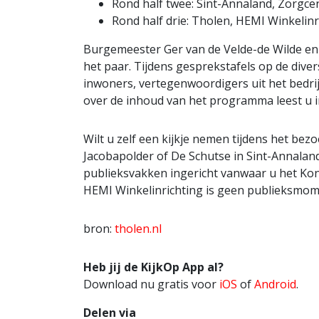
Rond half twee: Sint-Annaland, Zorgc
Rond half drie: Tholen, HEMI Winkelin
Burgemeester Ger van de Velde-de Wilde e
het paar. Tijdens gesprekstafels op de diver
inwoners, vertegenwoordigers uit het bedrij
over de inhoud van het programma leest u in
Wilt u zelf een kijkje nemen tijdens het bez
Jacobapolder of De Schutse in Sint-Annaland.
publieksvakken ingericht vanwaar u het Konin
HEMI Winkelinrichting is geen publieksmom
bron:
tholen.nl
Heb jij de KijkOp App al?
Download nu gratis voor
iOS
of
Android
.
Delen via