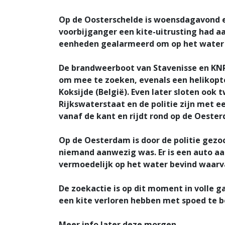
Op de Oosterschelde is woensdagavond e
voorbijganger een kite-uitrusting had a
eenheden gealarmeerd om op het water
De brandweerboot van Stavenisse en KN
om mee te zoeken, evenals een helikopte
Koksijde (België). Even later sloten ook
Rijkswaterstaat en de politie zijn met 
vanaf de kant en rijdt rond op de Oeste
Op de Oesterdam is door de politie gezo
niemand aanwezig was. Er is een auto a
vermoedelijk op het water bevind waarva
De zoekactie is op dit moment in volle 
een kite verloren hebben met spoed te b
Meer info later deze morgen.