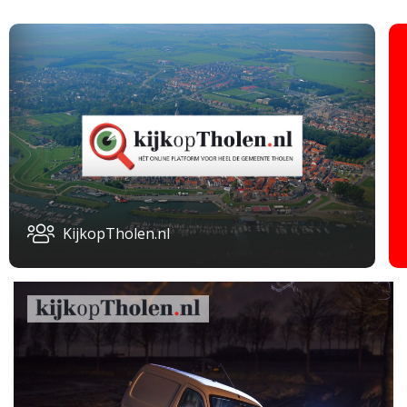
KijkopTholen.nl