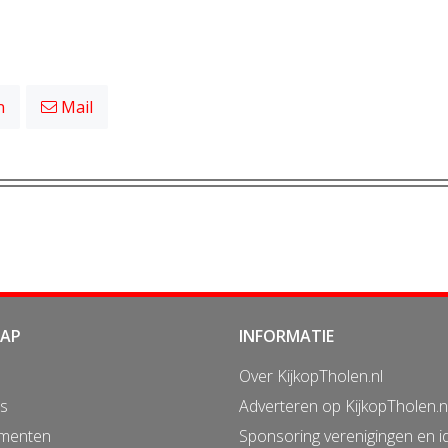
n
Mail
MAP
INFORMATIE
Over KijkopTholen.nl
s
Adverteren op KijkopTholen.n
menten
Sponsoring verenigingen en i