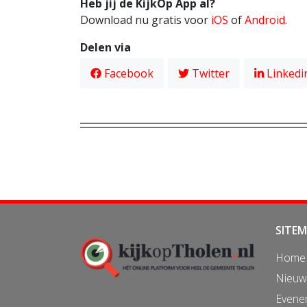
Heb jij de KijkOp App al?
Download nu gratis voor
iOS
of
Android
.
Delen via
Facebook
Twitter
Linkedi
SITE
Home
Nieuw
Evene