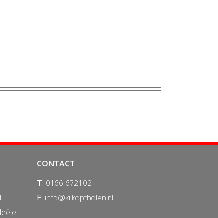
CONTACT
T:
0166 672102
l
E:
info@kijkoptholen.nl
deële