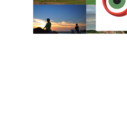
Woensdag 3 Januari 2018
Thoolse brandwee
takken uit boom
De brandweer van Tholen heeft vanmidd