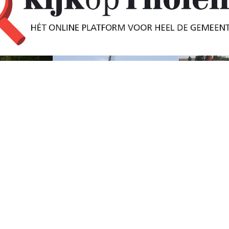
r haalt loszittende
ag samen met de hoogwerker uit Bergen op