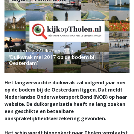
Donderdag 27 Oktober 2016
‘Duikwrak mei 2017 op de bodem bij
Oesterdam’
Het langverwachte duikwrak zal volgend jaar mei
op de bodem bij de Oesterdam liggen. Dat meldt
Nederlandse Onderwatersport Bond (NOB) op haar
website. De duikorganisatie heeft na lang zoeken
een geschikte en betaalbare
aansprakelijkheidsverzekering gevonden.
Het schip wordt binnenkort naar Tholen verplaatst,