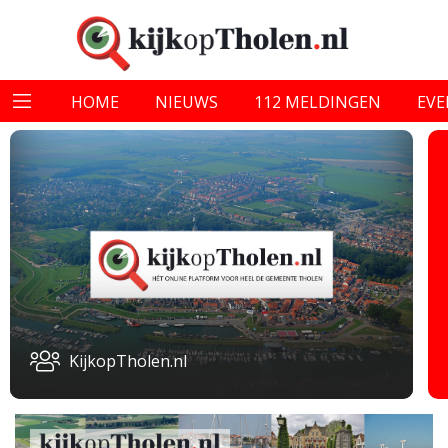
HOME
NIEUWS
112 MELDINGEN
EV
KijkopTholen.nl