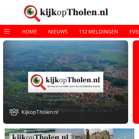
HOME
NIEUWS
112 MELDINGEN
EV
KijkopTholen.nl