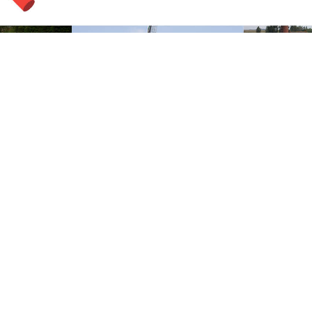
sisscholen en
ud-Vossemeer
ossemeer. Dit jaar gebeurt dat onder het thema
olen en peuterspeelzaal in het dorp kregen
olg.