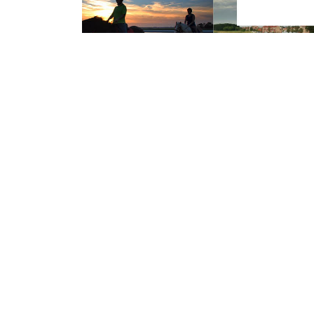
Vrijdag 5 Februari 2016
Prins bezoekt ba
kinderopvang O
Vandaag barst het carnaval los in Oud-V
‘M’n è de smaek te pakken!’. De basissch
vandaag bezoek van de prins en zijn gev