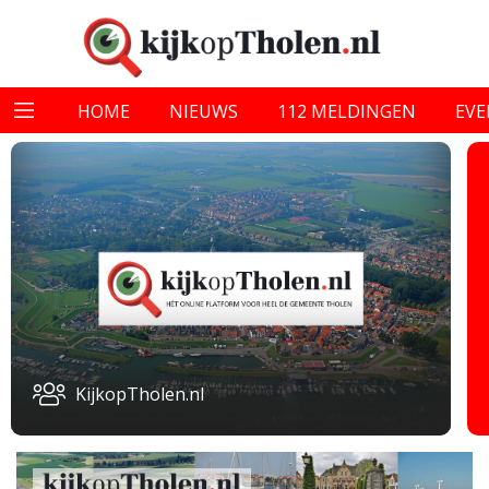
HOME
NIEUWS
112 MELDINGEN
EV
KijkopTholen.nl