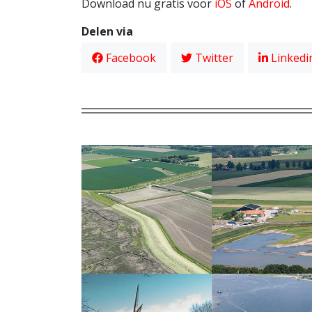
Download nu gratis voor
iOS
of
Android
.
Delen via
Facebook
Twitter
Linkedi