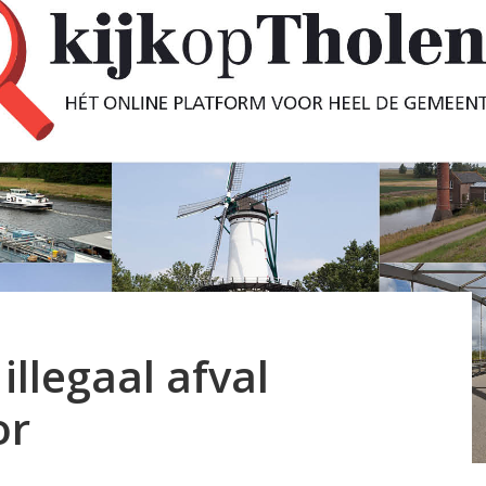
llegaal afval
or