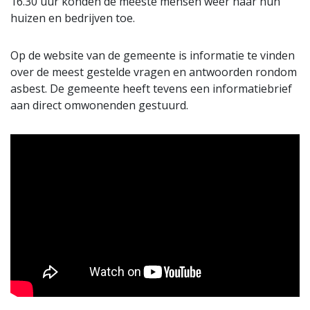
16.30 uur konden de meeste mensen weer naar hun
huizen en bedrijven toe.
Op de website van de gemeente is informatie te vinden
over de meest gestelde vragen en antwoorden rondom
asbest. De gemeente heeft tevens een informatiebrief
aan direct omwonenden gestuurd.