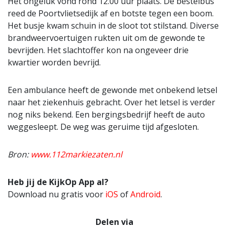
Het ongeluk vond rond 12.00 uur plaats. De bestelbus
reed de Poortvlietsedijk af en botste tegen een boom.
Het busje kwam schuin in de sloot tot stilstand. Diverse
brandweervoertuigen rukten uit om de gewonde te
bevrijden. Het slachtoffer kon na ongeveer drie
kwartier worden bevrijd.
Een ambulance heeft de gewonde met onbekend letsel
naar het ziekenhuis gebracht. Over het letsel is verder
nog niks bekend. Een bergingsbedrijf heeft de auto
weggesleept. De weg was geruime tijd afgesloten.
Bron:
www.112markiezaten.nl
Heb jij de KijkOp App al?
Download nu gratis voor
iOS
of
Android
.
Delen via