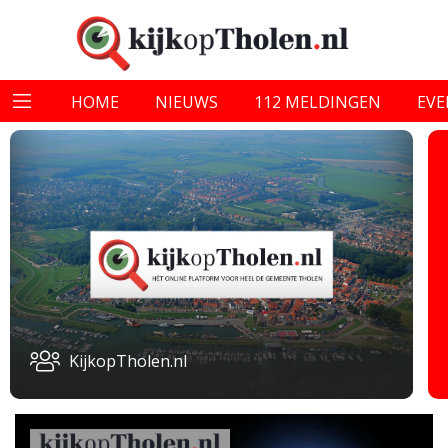
HOME
NIEUWS
112 MELDINGEN
EV
KijkopTholen.nl