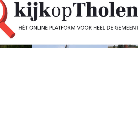
ersschip op het
al