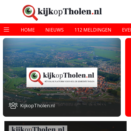
HOME
NIEUWS
112 MELDINGEN
EV
KijkopTholen.nl