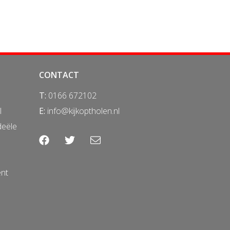
CONTACT
T:
0166 672102
l
E:
info@kijkoptholen.nl
deële
ent