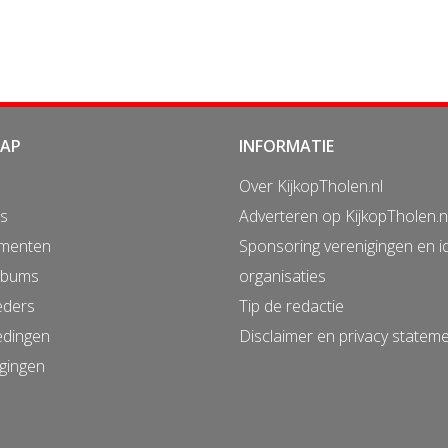
MAP
INFORMATIE
Over KijkopTholen.nl
s
Adverteren op KijkopTholen.n
menten
Sponsoring verenigingen en i
lbums
organisaties
eders
Tip de redactie
edingen
Disclaimer en privacy statem
gingen