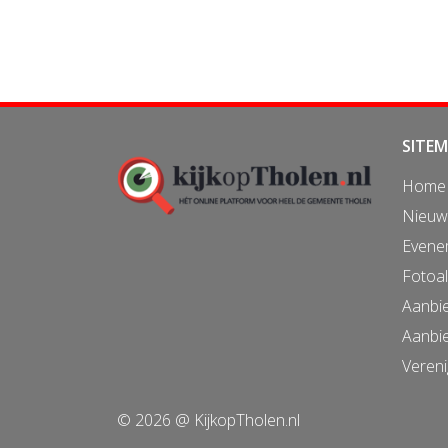
SITE
Home
Nieuw
Evene
Fotoa
Aanbi
Aanbi
Vereni
© 2026 @ KijkopTholen.nl