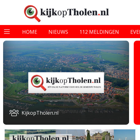
HOME
NIEUWS
112 MELDINGEN
EV
KijkopTholen.nl